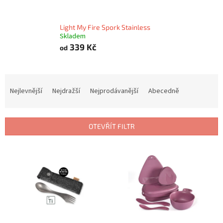
Light My Fire Spork Stainless
Skladem
339 Kč
od
Ř
a
Nejlevnější
Nejdražší
Nejprodávanější
Abecedně
z
e
n
OTEVŘÍT FILTR
í
p
V
r
ý
o
p
d
i
u
s
k
p
t
r
ů