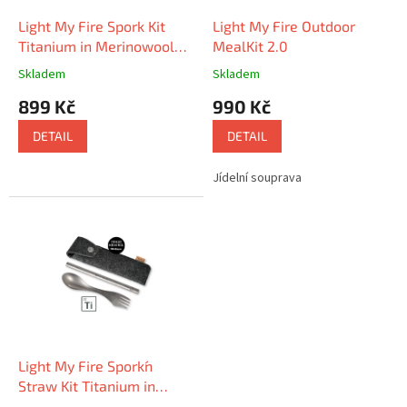
o
d
Light My Fire Spork Kit
Light My Fire Outdoor
u
Titanium in Merinowool
MealKit 2.0
k
Case
Skladem
Skladem
t
899 Kč
990 Kč
ů
DETAIL
DETAIL
Jídelní souprava
Light My Fire Spork´n
Straw Kit Titanium in
Merinowool Case