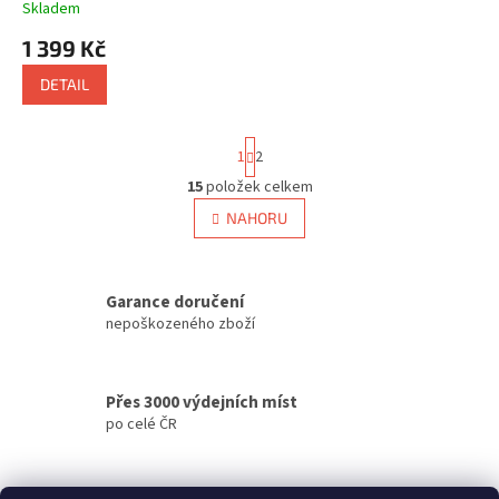
Skladem
1 399 Kč
DETAIL
S
1
2
t
r
15
položek celkem
O
á
v
NAHORU
n
l
k
á
o
v
d
á
Garance doručení
a
n
c
nepoškozeného zboží
í
í
p
r
Přes 3000 výdejních míst
v
po celé ČR
k
y
v
ý