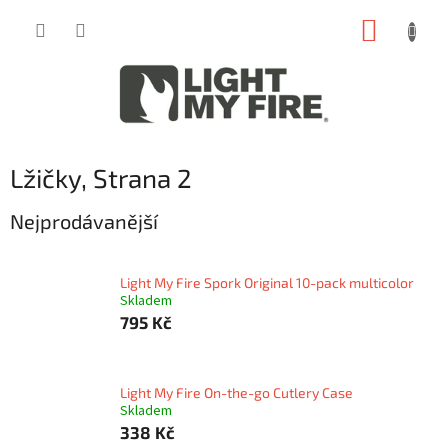
Přejít
NÁKUP
na
obsah
KOŠÍK
Lžičky
, Strana 2
Nejprodávanější
Light My Fire Spork Original 10-pack multicolor
Skladem
795 Kč
Light My Fire On-the-go Cutlery Case
Skladem
338 Kč