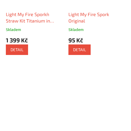
Light My Fire Spork´n
Light My Fire Spork
Straw Kit Titanium in
Original
Merinowool Case
Skladem
Skladem
1 399 Kč
95 Kč
DETAIL
DETAIL