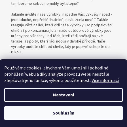
tam bereme sebou nemohly být stejné?
Jakmile uvidíte naše výrobky, napadne Vás: „Skvělý nápad -
jednoduché, nepřehlédnutelné, navíc zcela nové.“ Takhle
reaguje většina lidí, kteří vidí naše výrobky. Od podpalování
ohně až po konzumaci jídla - naše outdoorové výrobky jsou
určeny pro všechny - od těch, kteří rádi opékají na své
terase, až po ty, kteří rádi nocují v divoké přírodě. Naše
výrobky budete chtít od chvíle, kdy je poprvé uchopíte do
rukou.
Používáme cookies, abychom Vám umožnili pohodlné
prohlížení webu a díky analýze provozu webu neustále
zlepšovali jeho funkce, výkon a použitelnost.
Více informací
Z
á
Nastavení
Vytvořil Shoptet
p
a
t
Souhlasím
Copyright 2026
Rock Creek s.r.o.
. Všechna práva vyhrazena.
í