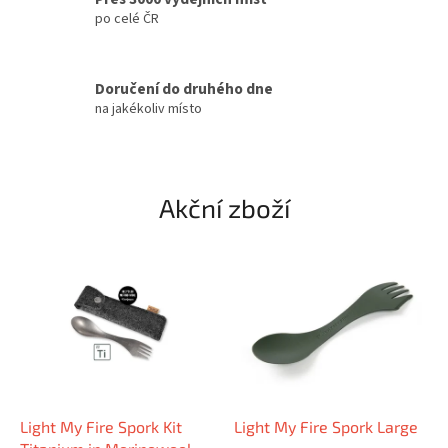
e
po celé ČR
m
o
Doručení do druhého dne
b
na jakékoliv místo
c
h
o
Akční zboží
d
ě
Light My Fire Spork Kit
Light My Fire Spork Large