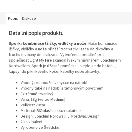
Popis
Diskuze
Detailní popis produktu
Spork: kombinace lžičky, vidličky a nože.
Naše kombinace
lžičky, vidličky a nože přináší trochu civilizace do divočiny a
trochu divočiny do civilizace. Vytvořeno speciálně pro
společnost Light My Fire skandinávským návrhářem Joachimem
Nordwallem. Spork je úžasná pomůcka – vejde se do batohu,
kapsy, do piknikového koše, kabelky nebo aktovky.
Vhodný pro použití v myčce na nádobí
Vhodný také na nádobí s teflonovým povrchem
Extrémně trvanlivý
Váha: 18g (verze Medium)
Velikost 20cm
Materiál: BIOplast na bázi kukuřice
Design: Joachim Nordwall, J. Nordwall Design
2 ks v balení
Vyrobeno ve Švédsku