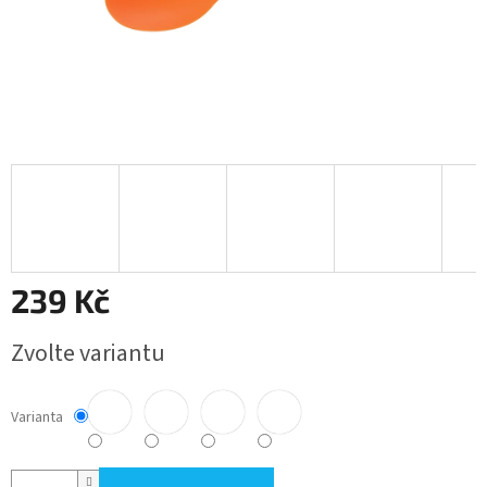
239 Kč
Měrná
Zvolte variantu
cena:
Varianta